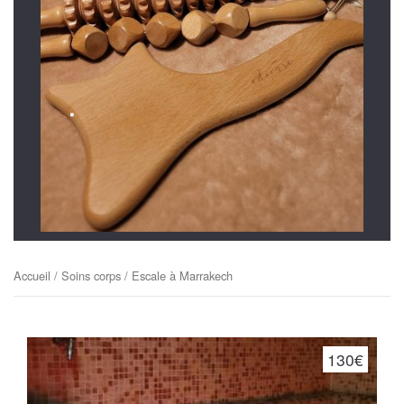
.
Accueil
/
Soins corps
/ Escale à Marrakech
130€