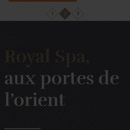
1
2
3
Royal Spa,
aux portes de
l’orient