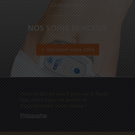
Carte des soins
NOS SOINS MINCEUR
Découvrir notre offre
Vous voulez en savoir plus sur le Royal
Spa, notre façon de penser et
d'appréhender notre métier ?
Philosophie