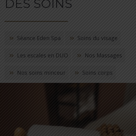
DES SOINS
Séance Eden Spa
Soins du visage
Les escales en DUO
Nos Massages
Nos soins minceur
Soins corps