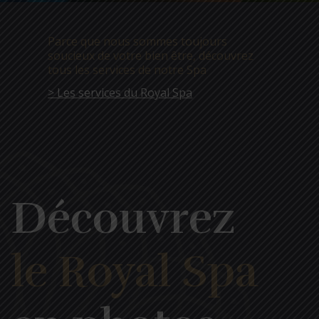
Parce que nous sommes toujours
soucieux de votre bien être, découvrez
tous les services de notre Spa
> Les services du Royal Spa
Découvrez
le Royal Spa