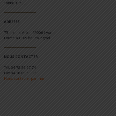
10h00 19h00
ADRESSE
75 - cours Vitton 69006 Lyon
Entrée au 169 bd Stalingrad
NOUS CONTACTER
Tél. 04 78 89 97 74
Fax 04 78 89 58 07
Nous contacter par mail