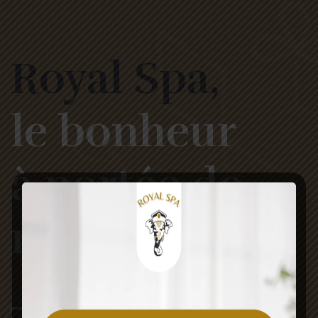
Royal Spa,
le bonheur
à portée de
mains